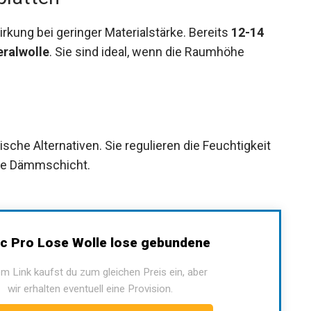
kung bei geringer Materialstärke. Bereits
12-14
ralwolle
. Sie sind ideal, wenn die Raumhöhe
sche Alternativen. Sie regulieren die Feuchtigkeit
ere Dämmschicht.
c Pro Lose Wolle lose gebundene
m Link kaufst du zum gleichen Preis ein, aber
wir erhalten eventuell eine Provision.