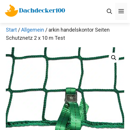
Zum
M
Inhalt
springen
Start
/
Allgemein
/ arkin handelskontor Seiten
Schutznetz 2 x 10 m Test